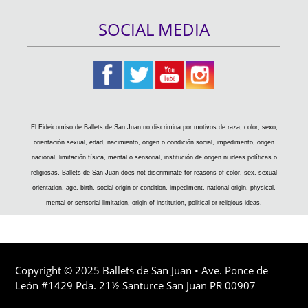
SOCIAL MEDIA
El Fideicomiso de Ballets de San Juan no discrimina por motivos de raza, color, sexo,
orientación sexual, edad, nacimiento, origen o condición social, impedimento, origen
nacional, limitación física, mental o sensorial, institución de origen ni ideas políticas o
religiosas. Ballets de San Juan does not discriminate for reasons of color, sex, sexual
orientation, age, birth, social origin or condition, impediment, national origin, physical,
mental or sensorial limitation, origin of institution, political or religious ideas.
Copyright © 2025 Ballets de San Juan • Ave. Ponce de
León #1429 Pda. 21½ Santurce San Juan PR 00907