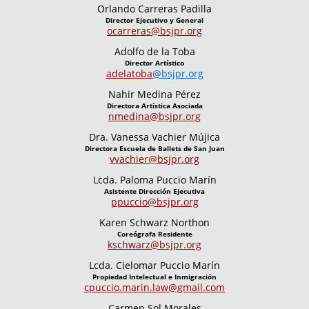
Orlando Carreras Padilla
Director Ejecutivo y General
ocarreras@bsjpr.org
Adolfo de la Toba
Director Artístico
adelatoba
@bsjpr.org
Nahir Medina Pérez
Directora Artística Asociada
nmedina@bsjpr.org
Dra. Vanessa Vachier Mújica
Directora Escuela de Ballets de San Juan
vvachier@bsjpr.org
Lcda. Paloma Puccio Marín
Asistente Dirección Ejecutiva
ppuccio@bsjpr.org
Karen Schwarz Northon
Coreógrafa Residente
kschwarz@bsjpr.org
Lcda. Cielomar Puccio Marín
Propiedad Intelectual e Inmigración
cpuccio.marin.law@gmail.com
Carmen Sol Morales